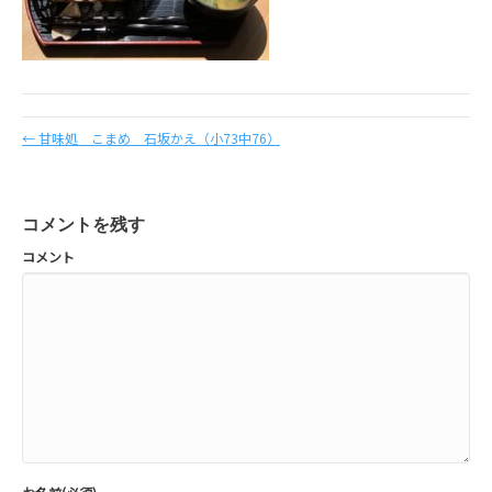
← 甘味処 こまめ 石坂かえ（小73中76）
コメントを残す
コメント