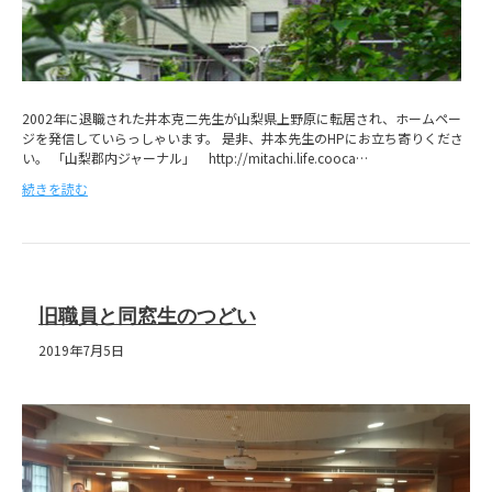
2002年に退職された井本克二先生が山梨県上野原に転居され、ホームペー
ジを発信していらっしゃいます。 是非、井本先生のHPにお立ち寄りくださ
い。 「山梨郡内ジャーナル」 http://mitachi.life.cooca…
続きを読む
旧職員と同窓生のつどい
2019年7月5日