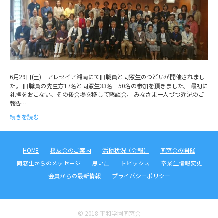
6月29日(土) アレセイア湘南にて旧職員と同窓生のつどいが開催されまし
た。 旧職員の先生方17名と同窓生33名 50名の参加を頂きました。 最初に
礼拝をおこない、その後会場を移して懇談会。 みなさま一人づつ近況のご
報告…
続きを読む
HOME
校友会のご案内
活動状況（会報）
同窓会の開催
同窓生からのメッセージ
思い出
トピックス
卒業生情報変更
会員からの最新情報
プライバシーポリシー
© 2018 平和学園同窓会