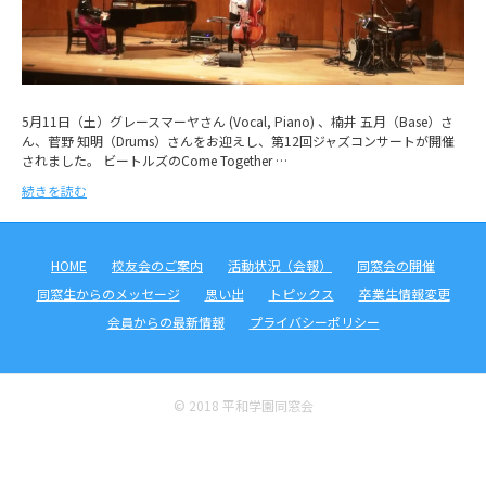
5月11日（土）グレースマーヤさん (Vocal, Piano) 、楠井 五月（Base）さ
ん、菅野 知明（Drums）さんをお迎えし、第12回ジャズコンサートが開催
されました。 ビートルズのCome Together …
続きを読む
HOME
校友会のご案内
活動状況（会報）
同窓会の開催
同窓生からのメッセージ
思い出
トピックス
卒業生情報変更
会員からの最新情報
プライバシーポリシー
© 2018 平和学園同窓会