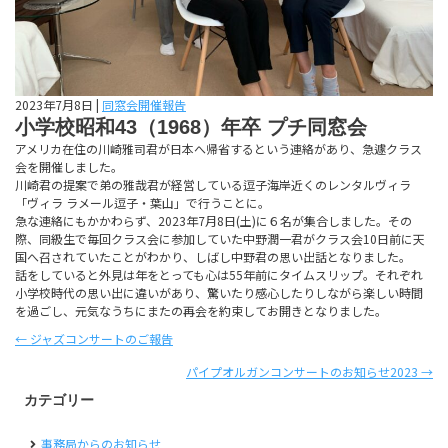
2023年7月8日
|
同窓会開催報告
小学校昭和43（1968）年卒 プチ同窓会
アメリカ在住の川崎雅司君が日本へ帰省するという連絡があり、急遽クラス
会を開催しました。
川崎君の提案で弟の雅哉君が経営している逗子海岸近くのレンタルヴィラ
「ヴィラ ラメール逗子・葉山」で行うことに。
急な連絡にもかかわらず、2023年7月8日(土)に６名が集合しました。その
際、同級生で毎回クラス会に参加していた中野潤一君がクラス会10日前に天
国へ召されていたことがわかり、しばし中野君の思い出話となりました。
話をしていると外見は年をとっても心は55年前にタイムスリップ。それぞれ
小学校時代の思い出に違いがあり、驚いたり感心したりしながら楽しい時間
を過ごし、元気なうちにまたの再会を約束してお開きとなりました。
Posts
← ジャズコンサートのご報告
navigation
パイプオルガンコンサートのお知らせ2023 →
カテゴリー
事務局からのお知らせ