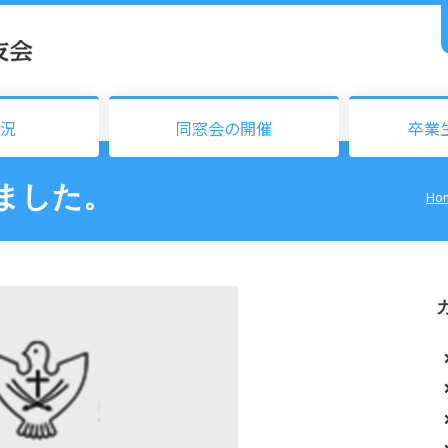
況
同窓会の開催
卒業
ました。
Ho