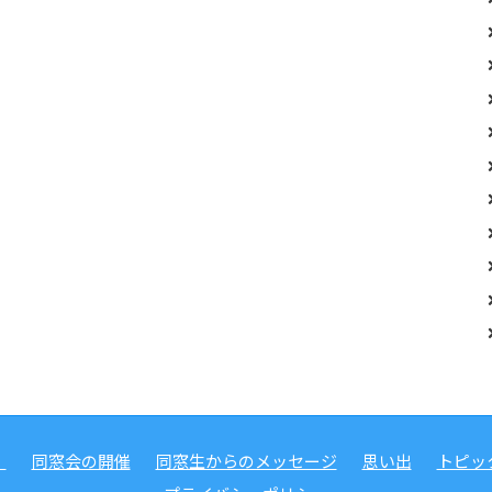
）
同窓会の開催
同窓生からのメッセージ
思い出
トピッ