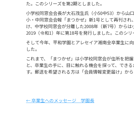
た。このシリーズを第2期としました。
小学校同窓会会長が大石茂生氏（小50中53）から山口洋
小・中同窓会会報「まつかぜ」新1号として再刊され、
け、中学校同窓会が分離した2008年（新7号）からは
2019（令和1）年に第18号を発行しました。このシ
そして今年、平和学園とアレセイア湘南全卒業生に向
した。
これまで、「まつかぜ」は小学校同窓会が住所を把握
と、卒業生の手に、目に触れる機会を探って、できる
す。郵送を希望される方は「会員情報変更届け」から
← 卒業生へのメッセージ 学園長
Posts
navigation